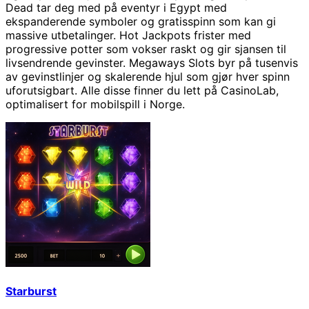
Dead tar deg med på eventyr i Egypt med
ekspanderende symboler og gratisspinn som kan gi
massive utbetalinger. Hot Jackpots frister med
progressive potter som vokser raskt og gir sjansen til
livsendrende gevinster. Megaways Slots byr på tusenvis
av gevinstlinjer og skalerende hjul som gjør hver spinn
uforutsigbart. Alle disse finner du lett på CasinoLab,
optimalisert for mobilspill i Norge.
Starburst