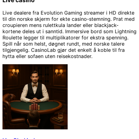
Live casino
Live dealere fra Evolution Gaming streamer i HD direkte
til din norske skjerm for ekte casino-stemning. Prat med
croupieren mens rulettkula lander eller blackjack-
kortene deles ut i sanntid. Immersive bord som Lightning
Roulette legger til multiplikatorer for ekstra spenning.
Spill når som helst, døgnet rundt, med norske talere
tilgjengelig. CasinoLab gjør det enkelt å koble til fra
hytta eller sofaen uten reisekostnader.