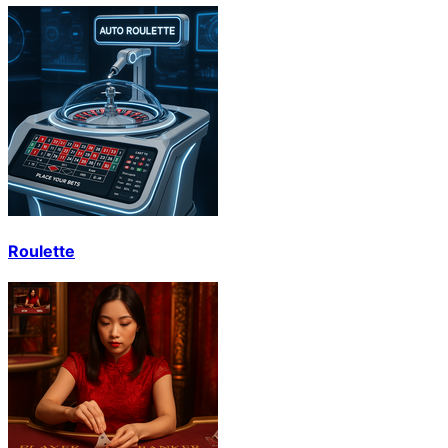
Roulette