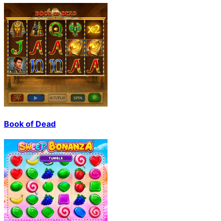
Book of Dead