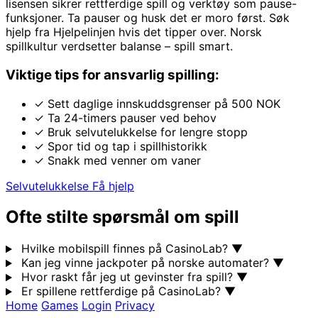
lisensen sikrer rettferdige spill og verktøy som pause-
funksjoner. Ta pauser og husk det er moro først. Søk
hjelp fra Hjelpelinjen hvis det tipper over. Norsk
spillkultur verdsetter balanse – spill smart.
Viktige tips for ansvarlig spilling:
✓
Sett daglige innskuddsgrenser på 500 NOK
✓
Ta 24-timers pauser ved behov
✓
Bruk selvutelukkelse for lengre stopp
✓
Spor tid og tap i spillhistorikk
✓
Snakk med venner om vaner
Selvutelukkelse
Få hjelp
Ofte stilte spørsmål om spill
Hvilke mobilspill finnes på CasinoLab?
▼
Kan jeg vinne jackpoter på norske automater?
▼
Hvor raskt får jeg ut gevinster fra spill?
▼
Er spillene rettferdige på CasinoLab?
▼
Home
Games
Login
Privacy